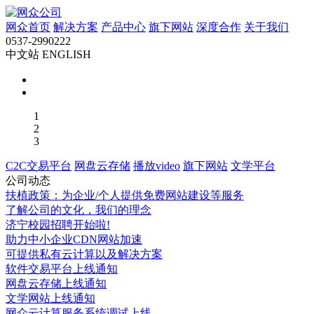
网众首页
解决方案
产品中心
旗下网站
深度合作
关于我们
0537-2990222
中文站 ENGLISH
1
2
3
C2C交易平台
网盘云存储
播放video
旗下网站
文学平台
公司动态
扶植政策：为企业/个人提供免费网站建设等服务
了解公司的文化，我们的理念
济宁校园招聘开始啦!
助力中小企业CDN网站加速
可提供私有云计算以及解决方案
软件交易平台上线通知
网盘云存储上线通知
文学网站上线通知
网众云计算服务系统调试上线