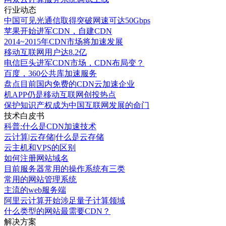
行业动态
中国可见光通信取得突破网速可达50Gbps
苹果开始进军CDN，自建CDN
2014~2015年CDN市场将加速发展
移动互联网用户达8.2亿
电信巨头进军CDN市场，CDN布局变？
百度，360公共库加速服务
盘点目前国内免费的CDN云加速企业
机APP仍是移动互联网创投热点
保护知识产权成为中国互联网发展的命门
技术白皮书
科普:什么是CDN加速技术
云计算|云存储|什么是云存储
云主机和VPS的区别
如何注册网站域名
目前服务器常用的操作系统有三类
常用的网站管理系统
主流的web服务端
阿里云计算开始涉足量子计算领域
什么类型的网站最需要CDN？
解决方案